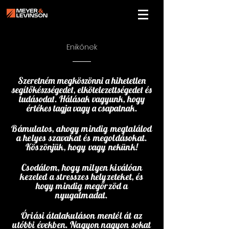
Enikőnek
Szeretném megköszönni a hihetetlen
segítőkészségedet, elkötelezettségedet és
tudásodat. Hálásak vagyunk, hogy
értékes tagja vagy a csapatnak.
Bámulatos, ahogy mindig megtalálod
a helyes szavakat és megoldásokat.
Köszönjük, hogy vagy nekünk!
Csodálom, hogy milyen kiválóan
kezeled a stresszes helyzeteket, és
hogy mindig megőrzöd a
nyugalmadat.
Óriási átalakuláson mentél át az
utóbbi években. Nagyon nagyon sokat