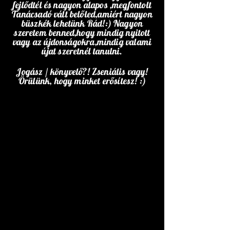
fejlődtél és nagyon alapos ,megfontolt
Tanácsadó vált belőled,amiért nagyon
büszkék lehetünk Rád!:) Nagyon
szeretem benned,hogy mindig nyitott
vagy az újdonságokra,mindig valami
újat szeretnél tanulni.
Jogász / könyvelő?! Zseniális vagy!
Örülünk, hogy minket erősítesz! :)