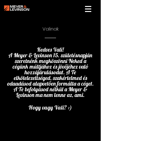
Valinak
Kedves Vali!
A Meyer & Levinson 15. születésnapján
szeretnénk megköszönni Neked a
cégünk múltjához és jövőjéhez való
hozzájárulásodat. A Te
elkötelezettséged, szakértelmed és
odaadásod alapvetően formálta a céget.
A Te befolyásod nélkül a Meyer &
Levinson ma nem lenne az, ami.
Hogy vagy Vali? :)