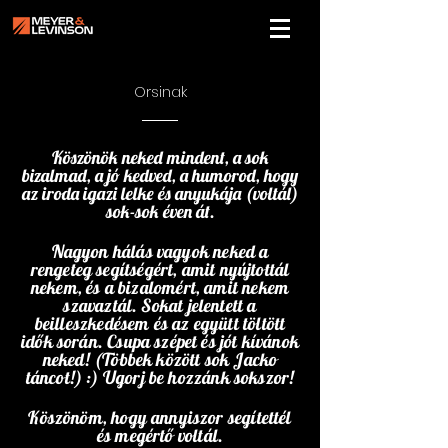
Orsinak
Köszönök neked mindent, a sok
bizalmad, a jó kedved, a humorod, hogy
az iroda igazi lelke és anyukája (voltál)
sok-sok éven át.
Nagyon hálás vagyok neked a
rengeteg segítségért, amit nyújtottál
nekem, és a bizalomért, amit nekem
szavaztál. Sokat jelentett a
beilleszkedésem és az együtt töltött
idők során. Csupa szépet és jót kívánok
neked! (Többek között sok Jacko
táncot!) :) Ugorj be hozzánk sokszor!
Köszönöm, hogy annyiszor segítettél
és megértő voltál.