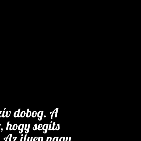
zív dobog. A
, hogy segíts
. Az ilyen nagy