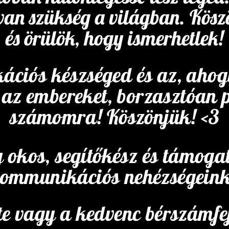
van szükség a világban. Kös
és örülök, hogy ismerhetlek!
ciós készséged és az, ahog
 az embereket, borzasztóan 
számomra! Köszönjük! <3
 okos, segítőkész és támoga
kommunikációs nehézségein
 te vagy a kedvenc bérszámfe