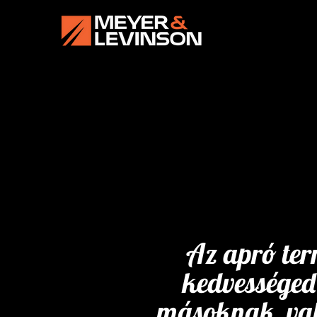
Az apró ter
kedvességed 
másoknak, való