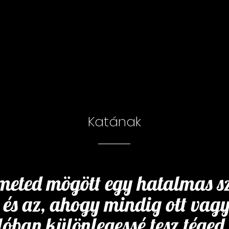
Katának
meted mögött egy hatalmas s
és az, ahogy mindig ott vagy
ban különlegessé tesz téged