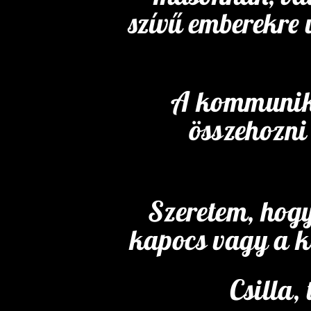
szívű emberekre 
A kommuniká
összehozni
Szeretem, hogy
kapocs vagy a 
Csilla,