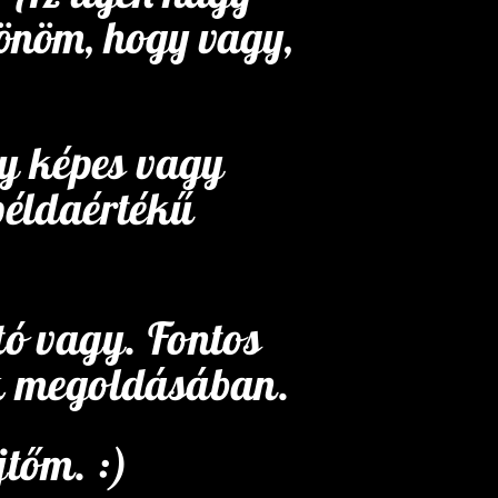
zönöm, hogy vagy,
y képes vagy
példaértékű
tó vagy. Fontos
k megoldásában.
jtőm. :)