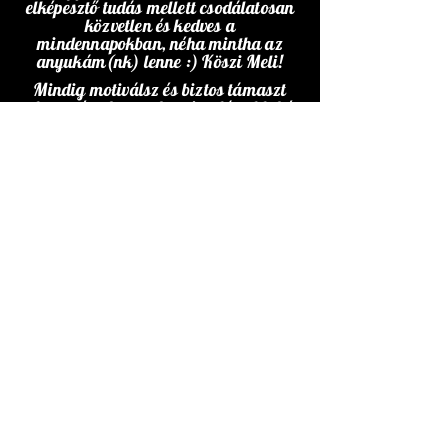
elképesztő tudás mellett csodálatosan
közvetlen és kedves a
mindennapokban, néha mintha az
anyukám(nk) lenne :) Köszi Meli!
Mindig motiválsz és biztos támaszt
adsz a végtelen szakmai tudásoddal és
szeretetteljes törődéseddel.
Lenyűgöz az alaposságod, hogy
mindig mindent nagyon sok
szemszögből megvizsgálsz és csak
azután mondasz véleményt:) Én ezért
felnézek Rád!:)
Köszönöm, hogy veled dolgozhatom, és
sokkal többet egyetértünk, mint
gondolnád. :)
Meyer & Levinson