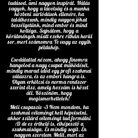
tudásod, ami nagyon inspirál. Hálás
vagyok, hogy a távolság és a munka
közbeni súrlódások ellenére, ha
találkozunk, mindig nagyon jókat
beszélgetünk, mind ember és mind
kolléga. Sajnálom, hogy a
körülmények miatt ezekre ritkán kerül
sor, mert számomra Te vagy az egyik
példakép.
Csodálattal nézem, ahogy finomra
hangolod a nagy csapat működését,
mindig marad időd egy profi szakmai
válaszra, és az emberi hangra is.
Olyan erkölcsi és norma rendszer
szerint élsz, amely hozzám is közel
áll. Köszönöm, hogy
megismerhettelek!
Meli csupaszív <3 Nem mondom, ha
szakmai véleményt kell képviselni,
akkor szilárd véleményt tud formálni
:D de ez érthető is, elképesztő a
szakmaisága. És mindig segít. Én
nagyon szeretem Melit, mert az