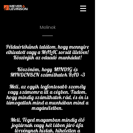
Melinek
Példaértékűnek találom, hogy mennyire
elhivatott vagy a MALAC sorsát illetően!
Köszönjük az odaadó munkádat!
Köszönöm, hogy MINDIG és
MINDENBEN számíthatok RÁD <3
Meli, az egyik legfontosabb személy
vagy számomra itt a cégben. Tudom,
hogy mindig számíthatok rád, és én is
támogatlak mind a munkában mind a
magánéletben.
Meli, Téged magamban mindig élő
jogtárnak vagy két lábon járó áfa
törvénynek hívlak, hihetetlen a