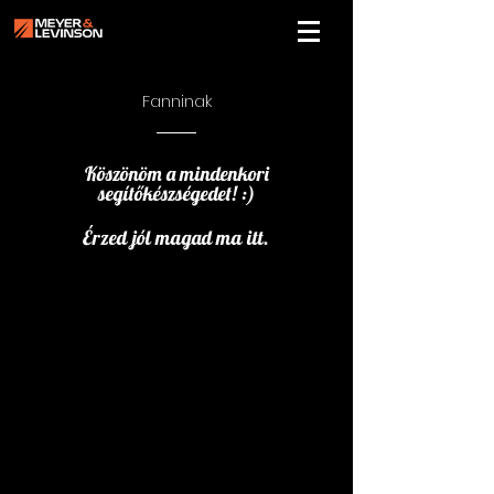
Fanninak
Köszönöm a mindenkori
segítőkészségedet! :)
Érzed jól magad ma itt.